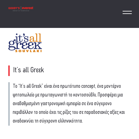
It’s all Grεεk
To “It’s all Grεεk” είναι ένα πρωτότυπο concept, ένα μοντέρνο
ψητοπωλείο με πρωταγωνιστή το κοντοσούβλι. Προσφέρει μια
αναβαθμισμένη γαστρονομική εμπειρία σε ένα σύγχρονο
περιβάλλον το οποίο έχει τις ρίζες του σε παραδοσιακές αξίες και
αναδεικνύει τη σύγχρονη ελληνικότητα.