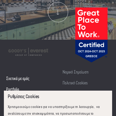
Νομική Σημείωση
Σχετικά με εμάς
Πολιτική Cookies
Portfolio
Οργανόγραμμα Ομίλου Εστίασης
Ρυθμίσεις Cookies
Franchise
Χρησιμοοιούμε cookies για να υποστηρίξουμε τη λειτουργία, να
Εταιρική Υπευθυνότητα
αναλύσουμε την επισκεψιμότητα, να προσωποποιήσουμε το