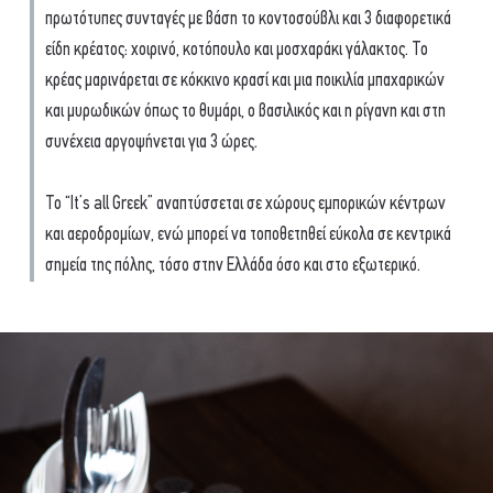
πρωτότυπες συνταγές με βάση το κοντοσούβλι και 3 διαφορετικά
είδη κρέατος: χοιρινό, κοτόπουλο και μοσχαράκι γάλακτος. Το
κρέας μαρινάρεται σε κόκκινο κρασί και μια ποικιλία μπαχαρικών
και μυρωδικών όπως το θυμάρι, ο βασιλικός και η ρίγανη και στη
συνέχεια αργοψήνεται για 3 ώρες.
To “It’s all Grεεk” αναπτύσσεται σε χώρους εμπορικών κέντρων
και αεροδρομίων, ενώ μπορεί να τοποθετηθεί εύκολα σε κεντρικά
σημεία της πόλης, τόσο στην Ελλάδα όσο και στο εξωτερικό.